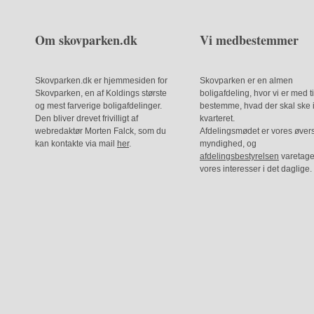
Om skovparken.dk
Vi medbestemmer
Skovparken.dk er hjemmesiden for
Skovparken er en almen
Skovparken, en af Koldings største
boligafdeling, hvor vi er med ti
og mest farverige boligafdelinger.
bestemme, hvad der skal ske 
Den bliver drevet frivilligt af
kvarteret.
webredaktør Morten Falck, som du
Afdelingsmødet er vores øver
kan kontakte via mail
her
.
myndighed, og
afdelingsbestyrelsen
varetage
vores interesser i det daglige.