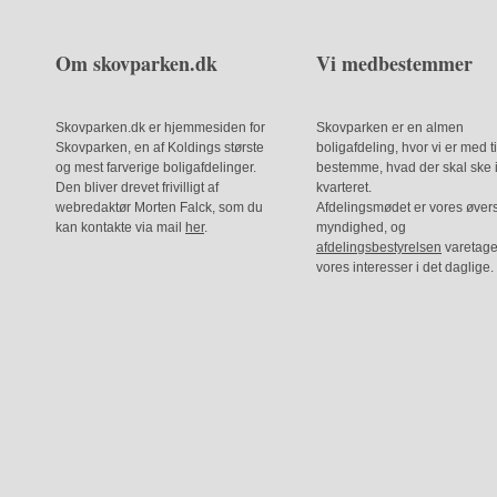
Om skovparken.dk
Vi medbestemmer
Skovparken.dk er hjemmesiden for
Skovparken er en almen
Skovparken, en af Koldings største
boligafdeling, hvor vi er med ti
og mest farverige boligafdelinger.
bestemme, hvad der skal ske 
Den bliver drevet frivilligt af
kvarteret.
webredaktør Morten Falck, som du
Afdelingsmødet er vores øver
kan kontakte via mail
her
.
myndighed, og
afdelingsbestyrelsen
varetage
vores interesser i det daglige.