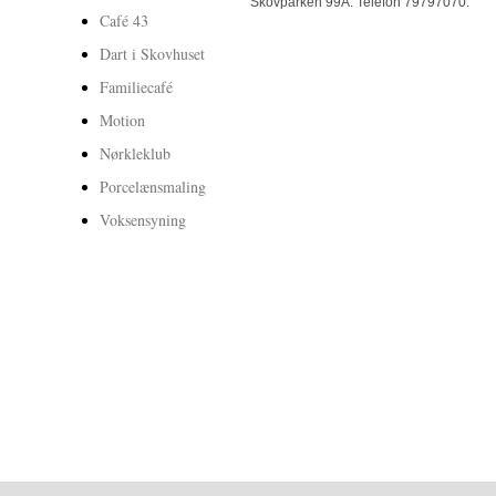
Skovparken 99A. Telefon 79797070.
Café 43
Dart i Skovhuset
Familiecafé
Motion
Nørkleklub
Porcelænsmaling
Voksensyning