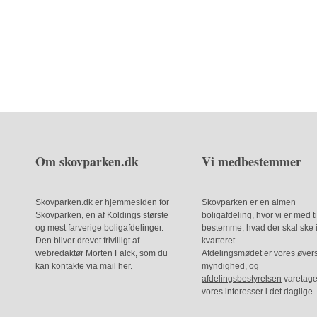
Om skovparken.dk
Vi medbestemmer
Skovparken.dk er hjemmesiden for
Skovparken er en almen
Skovparken, en af Koldings største
boligafdeling, hvor vi er med ti
og mest farverige boligafdelinger.
bestemme, hvad der skal ske 
Den bliver drevet frivilligt af
kvarteret.
webredaktør Morten Falck, som du
Afdelingsmødet er vores øver
kan kontakte via mail
her
.
myndighed, og
afdelingsbestyrelsen
varetage
vores interesser i det daglige.