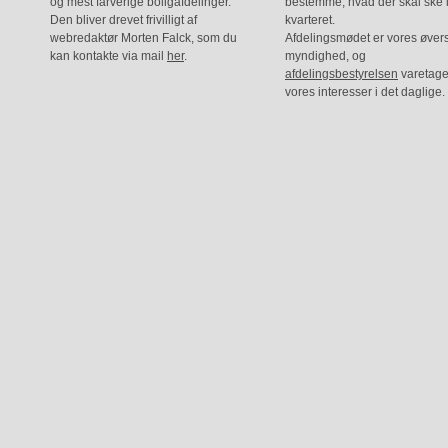
og mest farverige boligafdelinger.
bestemme, hvad der skal ske 
Den bliver drevet frivilligt af
kvarteret.
webredaktør Morten Falck, som du
Afdelingsmødet er vores øver
kan kontakte via mail
her
.
myndighed, og
afdelingsbestyrelsen
varetage
vores interesser i det daglige.