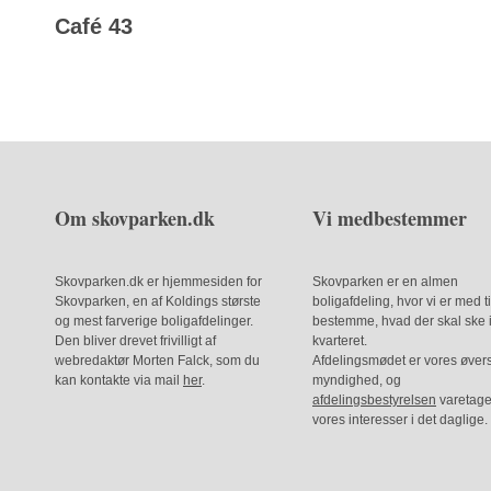
Café 43
Om skovparken.dk
Vi medbestemmer
Skovparken.dk er hjemmesiden for
Skovparken er en almen
Skovparken, en af Koldings største
boligafdeling, hvor vi er med ti
og mest farverige boligafdelinger.
bestemme, hvad der skal ske 
Den bliver drevet frivilligt af
kvarteret.
webredaktør Morten Falck, som du
Afdelingsmødet er vores øver
kan kontakte via mail
her
.
myndighed, og
afdelingsbestyrelsen
varetage
vores interesser i det daglige.