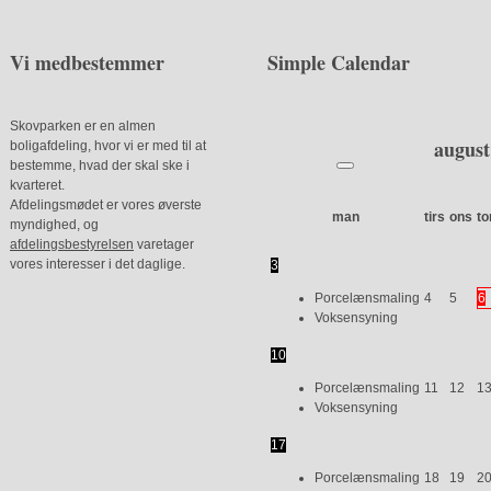
Vi medbestemmer
Simple Calendar
Skovparken er en almen
august
boligafdeling, hvor vi er med til at
bestemme, hvad der skal ske i
kvarteret.
Afdelingsmødet er vores øverste
man
tirs
ons
to
myndighed, og
afdelingsbestyrelsen
varetager
vores interesser i det daglige.
3
Porcelænsmaling
4
5
6
Voksensyning
10
Porcelænsmaling
11
12
1
Voksensyning
17
Porcelænsmaling
18
19
2