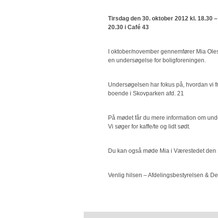
Tirsdag den 30. oktober 2012 kl. 18.30 –
20.30 i Café 43
I oktober/november gennemfører Mia Ole
en undersøgelse for boligforeningen.
Undersøgelsen har fokus på, hvordan vi f
boende i Skovparken afd. 21
På mødet får du mere information om und
Vi søger for kaffe/te og lidt sødt.
Du kan også møde Mia i Værestedet den 
Venlig hilsen – Afdelingsbestyrelsen & D