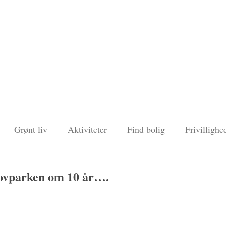
Grønt liv
Aktiviteter
Find bolig
Frivillighe
Skovparken om 10 år….