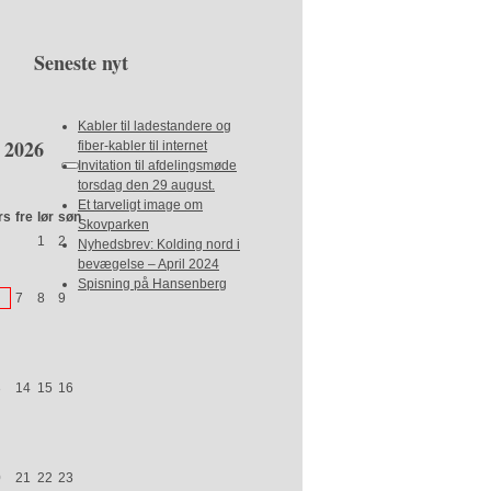
Seneste nyt
Kabler til ladestandere og
2026
fiber-kabler til internet
Invitation til afdelingsmøde
torsdag den 29 august.
Et tarveligt image om
rs
fre
lør
søn
Skovparken
1
2
Nyhedsbrev: Kolding nord i
bevægelse – April 2024
Spisning på Hansenberg
7
8
9
3
14
15
16
0
21
22
23