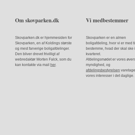
Om skovparken.dk
Vi medbestemmer
Skovparken.dk er hjemmesiden for
Skovparken er en almen
Skovparken, en af Koldings største
boligafdeling, hvor vi er med ti
og mest farverige boligafdelinger.
bestemme, hvad der skal ske 
Den bliver drevet frivilligt af
kvarteret.
webredaktør Morten Falck, som du
Afdelingsmødet er vores øver
kan kontakte via mail
her
.
myndighed, og
afdelingsbestyrelsen
varetage
vores interesser i det daglige.