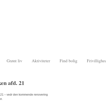
Grønt liv
Aktiviteter
Find bolig
Frivillighe
en afd. 21
d 21 – vedr den kommende renovering
ue.