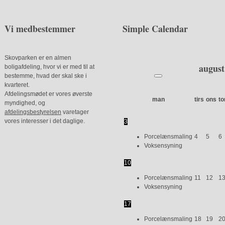
Vi medbestemmer
Simple Calendar
Skovparken er en almen
august
boligafdeling, hvor vi er med til at
bestemme, hvad der skal ske i
kvarteret.
Afdelingsmødet er vores øverste
man
tirs
ons
to
myndighed, og
afdelingsbestyrelsen
varetager
vores interesser i det daglige.
3
Porcelænsmaling
4
5
6
Voksensyning
10
Porcelænsmaling
11
12
1
Voksensyning
17
Porcelænsmaling
18
19
2