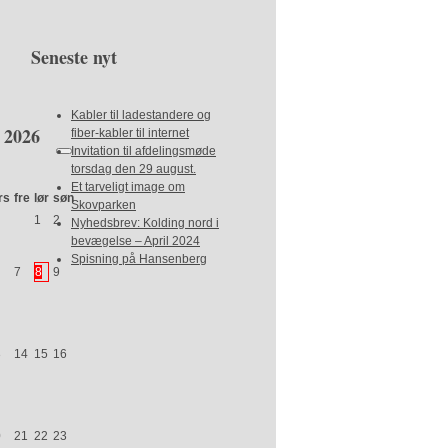
Seneste nyt
Kabler til ladestandere og
2026
fiber-kabler til internet
Invitation til afdelingsmøde
torsdag den 29 august.
Et tarveligt image om
rs
fre
lør
søn
Skovparken
1
2
Nyhedsbrev: Kolding nord i
bevægelse – April 2024
Spisning på Hansenberg
7
8
9
3
14
15
16
0
21
22
23