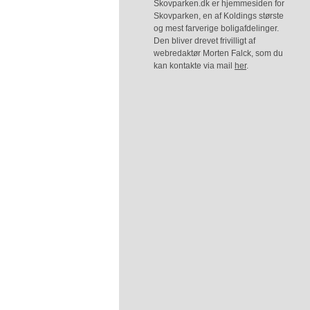
Skovparken.dk er hjemmesiden for
Skovparken, en af Koldings største
og mest farverige boligafdelinger.
Den bliver drevet frivilligt af
webredaktør Morten Falck, som du
kan kontakte via mail
her
.