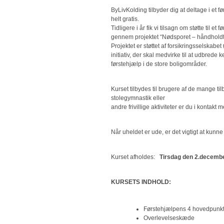
ByLivKolding tilbyder dig at deltage i et 
helt gratis.
Tidligere i år fik vi tilsagn om støtte til et
gennem projektet “Nødsporet – håndholdt 
Projektet er støttet af forsikringsselskabet 
initiativ, der skal medvirke til at udbrede k
førstehjælp i de store boligområder.
Kurset tilbydes til brugere af de mange til
stolegymnastik eller
andre frivillige aktiviteter er du i kontakt
Når uheldet er ude, er det vigtigt at kun
Kurset afholdes:
Tirsdag den 2.decembe
KURSETS INDHOLD:
Førstehjælpens 4 hovedpunk
Overlevelseskæde