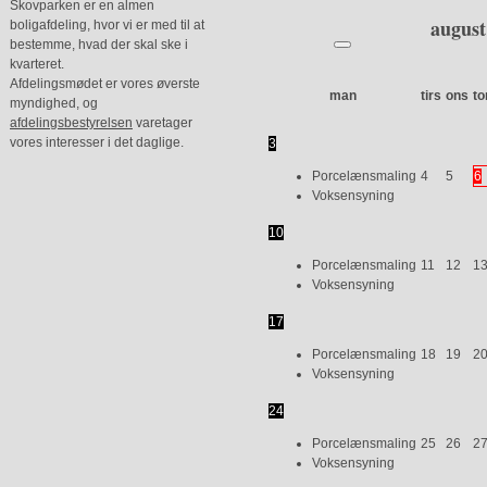
Skovparken er en almen
august
boligafdeling, hvor vi er med til at
bestemme, hvad der skal ske i
kvarteret.
Afdelingsmødet er vores øverste
man
tirs
ons
to
myndighed, og
afdelingsbestyrelsen
varetager
vores interesser i det daglige.
3
Porcelænsmaling
4
5
6
Voksensyning
10
Porcelænsmaling
11
12
1
Voksensyning
17
Porcelænsmaling
18
19
2
Voksensyning
24
Porcelænsmaling
25
26
2
Voksensyning