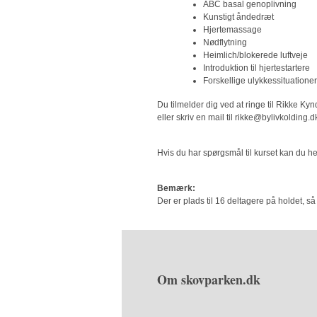
ABC basal genoplivning
Kunstigt åndedræt
Hjertemassage
Nødflytning
Heimlich/blokerede luftveje
Introduktion til hjertestartere
Forskellige ulykkessituationer
Du tilmelder dig ved at ringe til Rikke Kynd
eller skriv en mail til rikke@bylivkolding.
Hvis du har spørgsmål til kurset kan du 
Bemærk:
Der er plads til 16 deltagere på holdet, så 
Om skovparken.dk