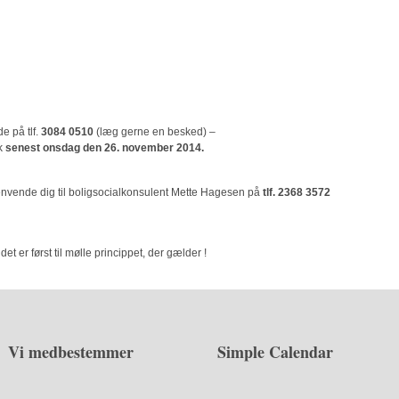
e på tlf.
3084 0510
(læg gerne en besked) –
dk
senest onsdag den 26. november 2014.
henvende dig til boligsocialkonsulent Mette Hagesen på
tlf. 2368 3572
det er først til mølle princippet, der gælder !
Vi medbestemmer
Simple Calendar