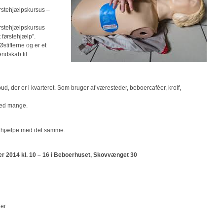
førstehjælpskursus –
 førstehjælpskursus
førstehjælp”.
Østifterne og er et
endskab til
bud, der er i kvarteret. Som bruger af væresteder, beboercaféer, krolf,
 med mange.
ne hjælpe med det samme.
r 2014 kl. 10 – 16 i Beboerhuset, Skovvænget 30
ter