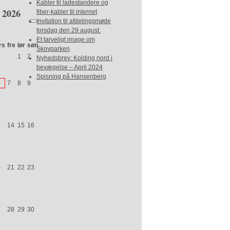
Kabler til ladestandere og
2026
fiber-kabler til internet
Invitation til afdelingsmøde
torsdag den 29 august.
Et tarveligt image om
rs
fre
lør
søn
Skovparken
1
2
Nyhedsbrev: Kolding nord i
bevægelse – April 2024
Spisning på Hansenberg
7
8
9
3
14
15
16
0
21
22
23
7
28
29
30