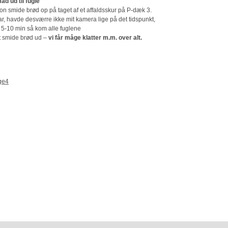
d ud til fugle
son smide brød op på taget af et affaldsskur på P-dæk 3.
, havde desværre ikke mit kamera lige på det tidspunkt,
5-10 min så kom alle fuglene
at smide brød ud –
vi får måge klatter m.m. over alt.