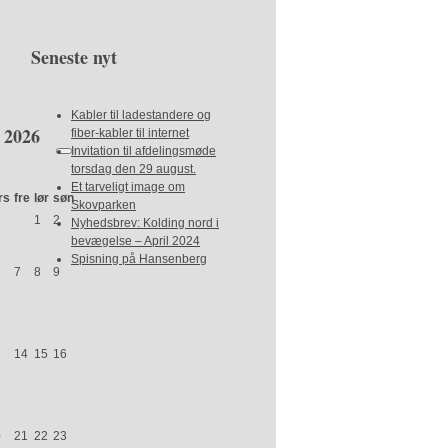
Seneste nyt
Kabler til ladestandere og
2026
fiber-kabler til internet
Invitation til afdelingsmøde
torsdag den 29 august.
Et tarveligt image om
rs
fre
lør
søn
Skovparken
1
2
Nyhedsbrev: Kolding nord i
bevægelse – April 2024
Spisning på Hansenberg
7
8
9
3
14
15
16
0
21
22
23