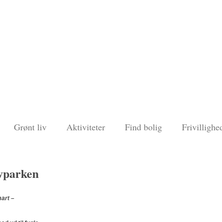
Grønt liv
Aktiviteter
Find bolig
Frivillighe
ovparken
mart –