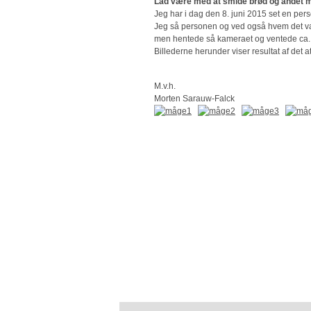
Lad være med at smide brød og andet ma
Jeg har i dag den 8. juni 2015 set en per
Jeg så personen og ved også hvem det var
men hentede så kameraet og ventede ca. 
Billederne herunder viser resultat af det 
M.v.h.
Morten Sarauw-Falck