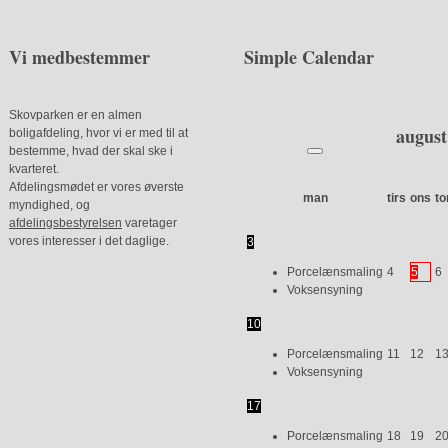
Vi medbestemmer
Simple Calendar
Skovparken er en almen
august
boligafdeling, hvor vi er med til at
bestemme, hvad der skal ske i
kvarteret.
Afdelingsmødet er vores øverste
man
tirs
ons
to
myndighed, og
afdelingsbestyrelsen
varetager
vores interesser i det daglige.
3
Porcelænsmaling
4
5
6
Voksensyning
10
Porcelænsmaling
11
12
1
Voksensyning
17
Porcelænsmaling
18
19
2