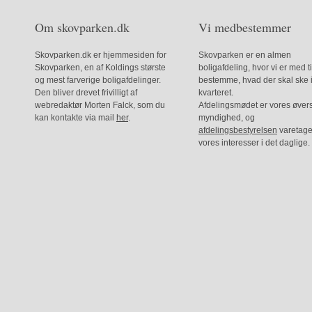
Om skovparken.dk
Vi medbestemmer
Skovparken.dk er hjemmesiden for
Skovparken er en almen
Skovparken, en af Koldings største
boligafdeling, hvor vi er med ti
og mest farverige boligafdelinger.
bestemme, hvad der skal ske 
Den bliver drevet frivilligt af
kvarteret.
webredaktør Morten Falck, som du
Afdelingsmødet er vores øver
kan kontakte via mail
her
.
myndighed, og
afdelingsbestyrelsen
varetage
vores interesser i det daglige.