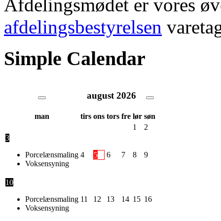
Afdelingsmødet er vores øv
afdelingsbestyrelsen
varetag
Simple Calendar
august
2026
man
tirs
ons
tors
fre
lør
søn
1
2
3
Porcelænsmaling
4
5
6
7
8
9
Voksensyning
10
Porcelænsmaling
11
12
13
14
15
16
Voksensyning