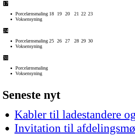
17
Porcelænsmaling
18
19
20
21
22
23
Voksensyning
24
Porcelænsmaling
25
26
27
28
29
30
Voksensyning
31
Porcelænsmaling
Voksensyning
Seneste nyt
Kabler til ladestandere og
Invitation til afdelingsm