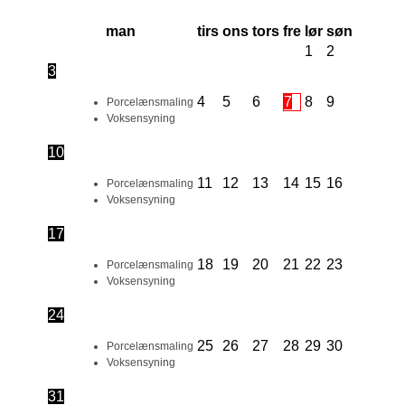
man
tirs
ons
tors
fre
lør
søn
1
2
3
4
5
6
7
8
9
Porcelænsmaling
Voksensyning
10
11
12
13
14
15
16
Porcelænsmaling
Voksensyning
17
18
19
20
21
22
23
Porcelænsmaling
Voksensyning
24
25
26
27
28
29
30
Porcelænsmaling
Voksensyning
31