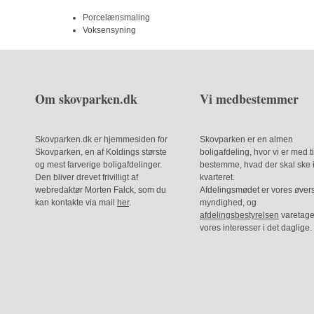
Porcelænsmaling
Voksensyning
Om skovparken.dk
Vi medbestemmer
Skovparken.dk er hjemmesiden for
Skovparken er en almen
Skovparken, en af Koldings største
boligafdeling, hvor vi er med ti
og mest farverige boligafdelinger.
bestemme, hvad der skal ske 
Den bliver drevet frivilligt af
kvarteret.
webredaktør Morten Falck, som du
Afdelingsmødet er vores øver
kan kontakte via mail
her
.
myndighed, og
afdelingsbestyrelsen
varetage
vores interesser i det daglige.