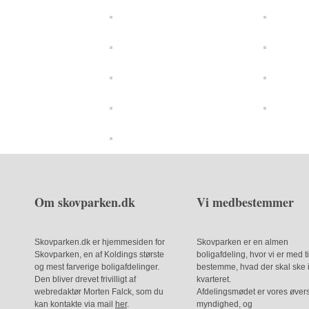
Om skovparken.dk
Vi medbestemmer
Skovparken.dk er hjemmesiden for
Skovparken er en almen
Skovparken, en af Koldings største
boligafdeling, hvor vi er med ti
og mest farverige boligafdelinger.
bestemme, hvad der skal ske 
Den bliver drevet frivilligt af
kvarteret.
webredaktør Morten Falck, som du
Afdelingsmødet er vores øver
kan kontakte via mail
her
.
myndighed, og